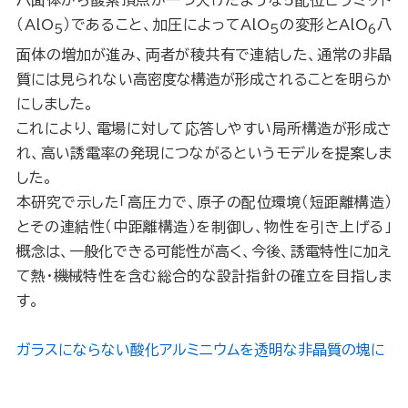
八面体から酸素頂点が一つ欠けたような5配位ピラミッド
（AlO
）であること、加圧によってAlO
の変形とAlO
八
5
5
6
面体の増加が進み、両者が稜共有で連結した、通常の非晶
質には見られない高密度な構造が形成されることを明らか
にしました。
これにより、電場に対して応答しやすい局所構造が形成さ
れ、高い誘電率の発現につながるというモデルを提案しま
した。
本研究で示した「高圧力で、原子の配位環境（短距離構造）
とその連結性（中距離構造）を制御し、物性を引き上げる」
概念は、一般化できる可能性が高く、今後、誘電特性に加え
て熱・機械特性を含む総合的な設計指針の確立を目指しま
す。
ガラスにならない酸化アルミニウムを透明な非晶質の塊に