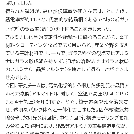
成功しました。
得られた試料が、高い熱伝導率や硬さを示すことに加え、
誘電率が約11.3と、代表的な結晶相であるα-Al
O
（サフ
2
3
ァイア）の誘電率（約10）を上回ることを示しました。
アルミナは化学的安定性や絶縁性に優れることから、電子
材料やコーティングなどで広く用いられ、産業分野を支え
ている基幹材料です。一方で、ガラス科学の観点ではアルミ
ナはガラス形成能を持たず、通常の溶融法ではガラス状態
のアルミナ（非晶質アルミナ）を塊として得ることができま
せんでした。
今回、研究チームは、電気化学的に作製した多孔質非晶質ア
ルミナ薄膜（アルマイト）に対して、室温で高圧（9.4 GPa：
9万4千気圧）を印加することで、粒子界面や孔を消失さ
せ、透明なバルク体へと一体化させました。固体核磁気共
鳴分光、放射光X線回折、中性子回折、構造モデリングを組
み合わせた解析により、非晶質アルミナの主要構造単位が、